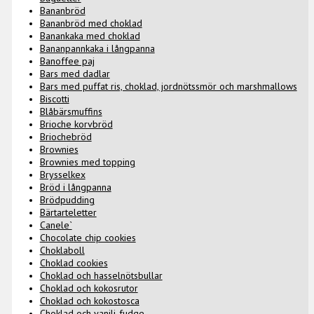
Bananbröd
Bananbröd med choklad
Banankaka med choklad
Bananpannkaka i långpanna
Banoffee paj
Bars med dadlar
Bars med puffat ris, choklad, jordnötssmör och marshmallows
Biscotti
Blåbärsmuffins
Brioche korvbröd
Briochebröd
Brownies
Brownies med topping
Brysselkex
Bröd i långpanna
Brödpudding
Bärtarteletter
Canele`
Chocolate chip cookies
Choklaboll
Choklad cookies
Choklad och hasselnötsbullar
Choklad och kokosrutor
Choklad och kokostosca
Choklad och vanilj-fudge