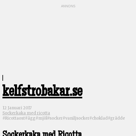
kelfstrobakar.se
12 Januari 2017
Sockerkaka med ricotta
#Ricottaost#ägg#mjöl#socker#vaniljsocker#choklad#grädde
Sockerkaka med Ricotta