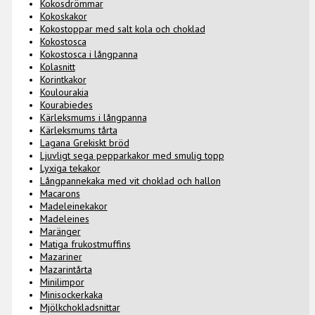
Kokosdrömmar
Kokoskakor
Kokostoppar med salt kola och choklad
Kokostosca
Kokostosca i långpanna
Kolasnitt
Korintkakor
Koulourakia
Kourabiedes
Kärleksmums i långpanna
Kärleksmums tårta
Lagana Grekiskt bröd
Ljuvligt sega pepparkakor med smulig topp
Lyxiga tekakor
Långpannekaka med vit choklad och hallon
Macarons
Madeleinekakor
Madeleines
Maränger
Matiga frukostmuffins
Mazariner
Mazarintårta
Minilimpor
Minisockerkaka
Mjölkchokladsnittar