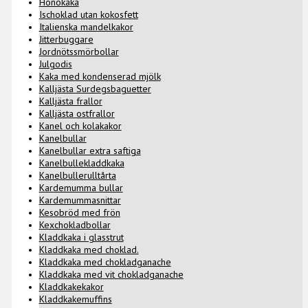
Hönökaka
Ischoklad utan kokosfett
Italienska mandelkakor
Jitterbuggare
Jordnötssmörbollar
Julgodis
Kaka med kondenserad mjölk
Kalljästa Surdegsbaguetter
Kalljästa frallor
Kalljästa ostfrallor
Kanel och kolakakor
Kanelbullar
Kanelbullar extra saftiga
Kanelbullekladdkaka
Kanelbullerulltårta
Kardemumma bullar
Kardemummasnittar
Kesobröd med frön
Kexchokladbollar
Kladdkaka i glasstrut
Kladdkaka med choklad.
Kladdkaka med chokladganache
Kladdkaka med vit chokladganache
Kladdkakekakor
Kladdkakemuffins