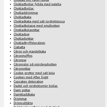
Chokladbollar fyllda med nutella
Chokladbollar.
Chokladdrömmar
Chokladkaka
Chokladkaka med salt jordnötstosca
Chokladkolapaj med smulbotten
Chokladkolasnittar
Chokladpaj
Chokladsnittar
Chokladtryffelpraliner
Ciabatta
Citron och mandelkaka
Citronmuffins
Citronpaj
Citronrutor på mördegsbotten
Citronsnittar
Cookie grottor med salt kola
Cookies med After Eight
Cupcakes dekoration
Dadel och jordnötssmör bollar.
Daim snittar
Daimkladdkaka
Drömmar
Drömrulltårta