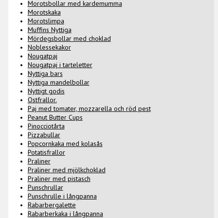
Morotsbollar med kardemumma
Morotskaka
Morotslimpa
Muffins Nyttiga
Mördegsbollar med choklad
Noblessekakor
Nougatpaj
Nougatpaj i tarteletter
Nyttiga bars
Nyttiga mandelbollar
Nyttigt godis
Ostfrallor.
Paj med tomater, mozzarella och röd pest
Peanut Butter Cups
Pinocciotårta
Pizzabullar
Popcornkaka med kolasås
Potatisfrallor
Praliner
Praliner med mjölkchoklad
Praliner med pistasch
Punschrullar
Punschrulle i långpanna
Rabarbergalette
Rabarberkaka i långpanna