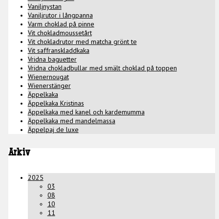
Vaniljnystan
Vaniljrutor i långpanna
Varm choklad på pinne
Vit chokladmoussetårt
Vit chokladrutor med matcha grönt te
Vit saffranskladdkaka
Vridna baguetter
Vridna chokladbullar med smält choklad på toppen
Wienernougat
Wienerstänger
Äppelkaka
Äppelkaka Kristinas
Äppelkaka med kanel och kardemumma
Äppelkaka med mandelmassa
Äppelpaj de luxe
Arkiv
2025
03
08
10
11