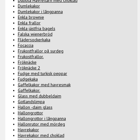
Dubbla Havreflarn med choklad
Dumlekakor
Dumlekakor i långpanna
Enkla brownie
Enkla frallor
Enkla jästfria bagels
Falska wienerbröd
Flädersockerkaka
Focaccia
Frukostfrallor på surdeg
Frukostfrallor.
Fröknäcke
Fröknäcke 2
Fudge med turkisk peppar
Fudgekaka
Gaffelkakor med havresmak
Gaffelkakor.
Glass med dubbeldaim
Gotlandslimpa
Hallon -daim glass
Hallongrottor
Hallongrottor i långpanna
Hallonrutor med mördeg
Havrekakor
Havrekakor med choklad