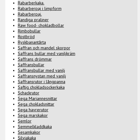
Rabarberkaka.
Rabarberpaj i limpform
Rabarberpaj.
Randiga praliner
Raw food- chokladbollar
Rimbobullar
Rostbröd
Ryskbanantårta
Saffran och mandel skorpor
Saffrans bullar med vaniljkräm
Saffrans drömmar
Saffransbullar
Saffransbullar med vanilj
Saffransnystan med vanilj
Saffransrutor i långpanna
Saftig chokladsockerkaka
Schackrutor
Sega Mariannesnittar
Sega chokladsnittar
Sega havrerutor
Sega marskakor
Semlor
Semmelkladdkaka
Sesamkakor
Silviakaka