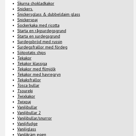
Skurna chokladkakor
Snickers.
Snickersglass & dubbeldaim glass
Snickerspaj
Sockerkaka med ricotta
Starta en rågsurdegsgrund
Starta en surdegsgrund
Surdegsbröd med russin
Surdegsfrallor med fördeg
Sötpotatis chips
Tekakor
Tekakor klassiga
Tekakor med filmjölk
Tekakor med havregryn
Tekaksfrallor
Tosca bullar
Tsoureki
Twixkakor
Twixpaj
Vaniljbullar
Vaniljbullar 2
Vaniljbullar/snurror
Vaniljfudge
Vaniljglass
Vaniljkräm egen