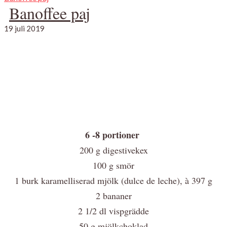
Banoffee paj
19 juli 2019
6 -8 portioner
200 g digestivekex
100 g smör
1 burk karamelliserad mjölk (dulce de leche), à 397 g
2 bananer
2 1/2 dl vispgrädde
50 g mjölkchoklad