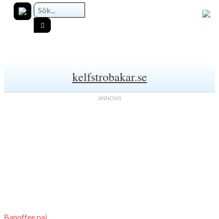
kelfstrobakar.se
Banoffee paj