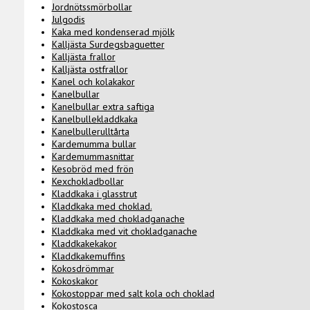
Jordnötssmörbollar
Julgodis
Kaka med kondenserad mjölk
Kalljästa Surdegsbaguetter
Kalljästa frallor
Kalljästa ostfrallor
Kanel och kolakakor
Kanelbullar
Kanelbullar extra saftiga
Kanelbullekladdkaka
Kanelbullerulltårta
Kardemumma bullar
Kardemummasnittar
Kesobröd med frön
Kexchokladbollar
Kladdkaka i glasstrut
Kladdkaka med choklad.
Kladdkaka med chokladganache
Kladdkaka med vit chokladganache
Kladdkakekakor
Kladdkakemuffins
Kokosdrömmar
Kokoskakor
Kokostoppar med salt kola och choklad
Kokostosca