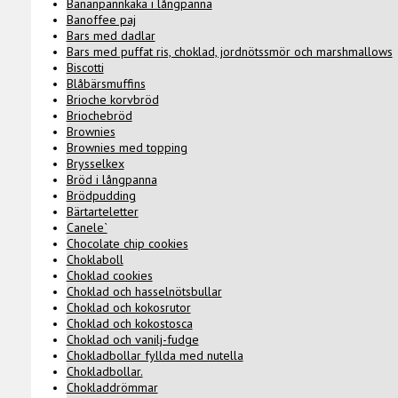
Bananpannkaka i långpanna
Banoffee paj
Bars med dadlar
Bars med puffat ris, choklad, jordnötssmör och marshmallows
Biscotti
Blåbärsmuffins
Brioche korvbröd
Briochebröd
Brownies
Brownies med topping
Brysselkex
Bröd i långpanna
Brödpudding
Bärtarteletter
Canele`
Chocolate chip cookies
Choklaboll
Choklad cookies
Choklad och hasselnötsbullar
Choklad och kokosrutor
Choklad och kokostosca
Choklad och vanilj-fudge
Chokladbollar fyllda med nutella
Chokladbollar.
Chokladdrömmar