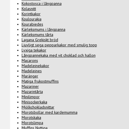
Kokostosca i långpanna
Kolasnitt
Korintkakor
Koulourakia
Kourabiedes
Kärleksmums i långpanna
Kärleksmums tårta
Lagana Grekiskt bröd
Ljuvligt sega pepparkakor med smulig topp
Lyxiga tekakor
Långpannekaka med vit choklad och hallon
Macarons
Madeleinekakor
Madeleines
Maränger
Matiga frukostmuffins
Mazariner
Mazarintårta
Minilimpor
Minisockerkaka
Mjölkchokladsnittar
Morotsbollar med kardemumma
Morotskaka
Morotslimpa
Muffins Nyttiga