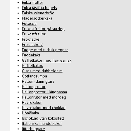
Enkla frallor
Enkla jästfria bagels
Falska wienerbröd
Flädersockerkaka
Focaccia
Frukostfrallor på surdeg
Frukostfrallor.
Fröknäcke
Fröknäcke 2
Fudge med turkisk peppar
Fudgekaka
Gaffelkakor med havresmak
Gaffelkakor.
Glass med dubbeldaim
Gotlandslimpa
Hallon -daim glass
Hallongrottor
Hallongrottor i långpanna
Hallonrutor med mördeg
Havrekakor
Havrekakor med choklad
Hönökaka
Ischoklad utan kokosfett
Italienska mandelkakor
Jitterbuggare