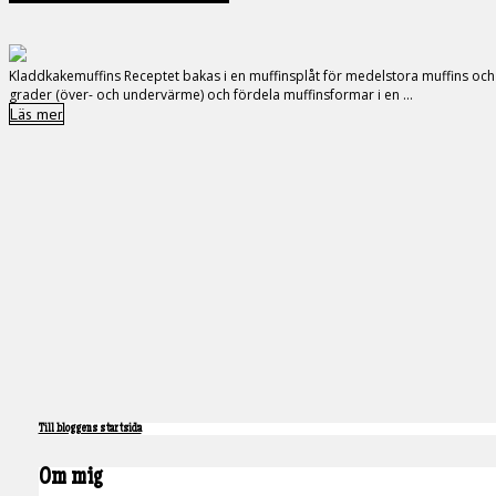
Kladdkakemuffins Receptet bakas i en muffinsplåt för medelstora muffins och ge
grader (över- och undervärme) och fördela muffinsformar i en ...
Läs mer
Till bloggens startsida
Om mig