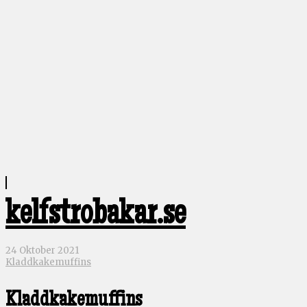
kelfstrobakar.se
24 Oktober 2021
Kladdkakemuffins
Kladdkakemuffins