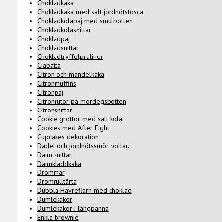
Chokladkaka
Chokladkaka med salt jordnötstosca
Chokladkolapaj med smulbotten
Chokladkolasnittar
Chokladpaj
Chokladsnittar
Chokladtryffelpraliner
Ciabatta
Citron och mandelkaka
Citronmuffins
Citronpaj
Citronrutor på mördegsbotten
Citronsnittar
Cookie grottor med salt kola
Cookies med After Eight
Cupcakes dekoration
Dadel och jordnötssmör bollar.
Daim snittar
Daimkladdkaka
Drömmar
Drömrulltårta
Dubbla Havreflarn med choklad
Dumlekakor
Dumlekakor i långpanna
Enkla brownie