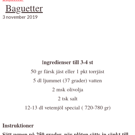
Baguetter
3 november 2019
ngredienser till 3-4 st
I
50 gr färsk jäst eller 1 pkt torrjäst
5 dl ljummet (37 grader) vatten
2 msk olivolja
2 tsk salt
12-13 dl vetemjöl special ( 720-780 gr)
Instruktioner
Sätt ugnen på 250 grader, när plåten sätts in sänkt till