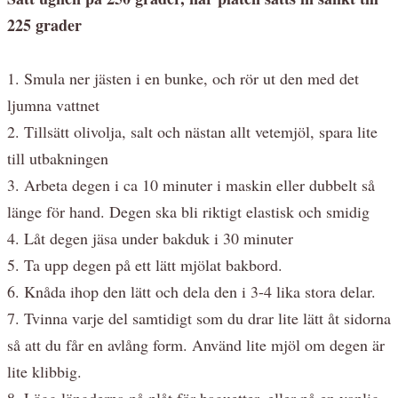
225 grader
1. Smula ner jästen i en bunke, och rör ut den med det
ljumna vattnet
2. Tillsätt olivolja, salt och nästan allt vetemjöl, spara lite
till utbakningen
3. Arbeta degen i ca 10 minuter i maskin eller dubbelt så
länge för hand. Degen ska bli riktigt elastisk och smidig
4. Låt degen jäsa under bakduk i 30 minuter
5. Ta upp degen på ett lätt mjölat bakbord.
6. Knåda ihop den lätt och dela den i 3-4 lika stora delar.
7. Tvinna varje del samtidigt som du drar lite lätt åt sidorna
så att du får en avlång form. Använd lite mjöl om degen är
lite klibbig.
8. Lägg längderna på plåt för baguetter, eller på en vanlig