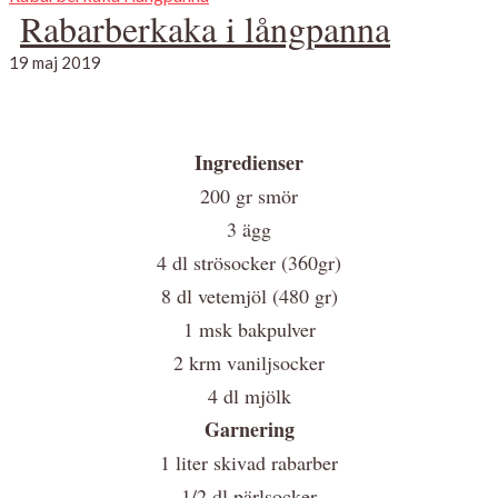
Rabarberkaka i långpanna
19 maj 2019
Ingredienser
200 gr smör
3 ägg
4 dl strösocker (360gr)
8 dl vetemjöl (480 gr)
1 msk bakpulver
2 krm vaniljsocker
4 dl mjölk
Garnering
1 liter skivad rabarber
1/2 dl pärlsocker