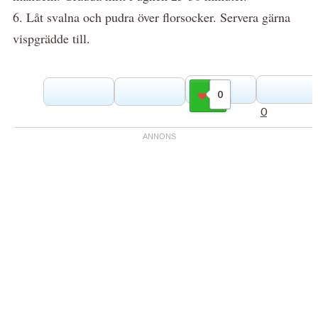
6. Låt svalna och pudra över florsocker. Servera gärna
vispgrädde till.
0
Gilla
0