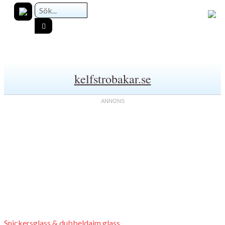
kelfstrobakar.se
Snickersglass & dubbeldaim glass