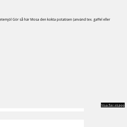
h vetemjöl Gör så här Mosa den kokta potatisen (använd tex. gaffel eller
Visa fler inlägg