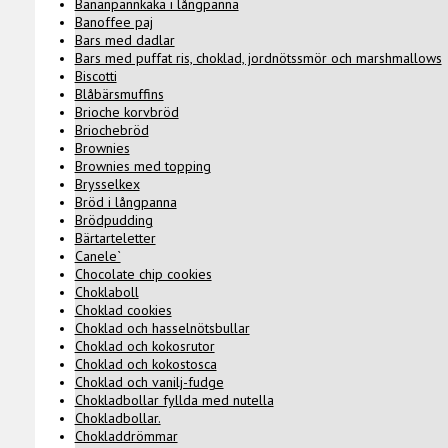
Bananpannkaka i långpanna
Banoffee paj
Bars med dadlar
Bars med puffat ris, choklad, jordnötssmör och marshmallows
Biscotti
Blåbärsmuffins
Brioche korvbröd
Briochebröd
Brownies
Brownies med topping
Brysselkex
Bröd i långpanna
Brödpudding
Bärtarteletter
Canele`
Chocolate chip cookies
Choklaboll
Choklad cookies
Choklad och hasselnötsbullar
Choklad och kokosrutor
Choklad och kokostosca
Choklad och vanilj-fudge
Chokladbollar fyllda med nutella
Chokladbollar.
Chokladdrömmar