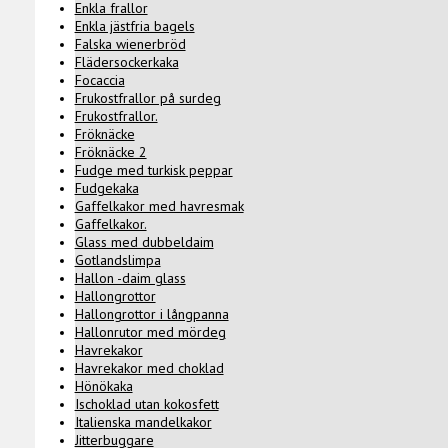
Enkla frallor
Enkla jästfria bagels
Falska wienerbröd
Flädersockerkaka
Focaccia
Frukostfrallor på surdeg
Frukostfrallor.
Fröknäcke
Fröknäcke 2
Fudge med turkisk peppar
Fudgekaka
Gaffelkakor med havresmak
Gaffelkakor.
Glass med dubbeldaim
Gotlandslimpa
Hallon -daim glass
Hallongrottor
Hallongrottor i långpanna
Hallonrutor med mördeg
Havrekakor
Havrekakor med choklad
Hönökaka
Ischoklad utan kokosfett
Italienska mandelkakor
Jitterbuggare