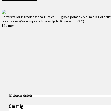
Potatisfrallor Ingredienser ca 11 st ca 300 g kokt potatis 2,5 dl mjölk 1 dl neu
potatispress) Värm mjölk och rapsolja till fingervarmt (37°) ...
Läs mer
Till bloggens startsida
Om mig