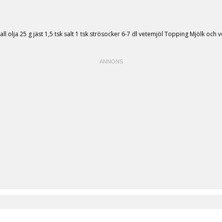
trall olja 25 g jäst 1,5 tsk salt 1 tsk strösocker 6-7 dl vetemjöl Topping Mjölk oc