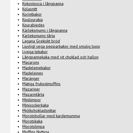
Kokostosca i långpanna
Kolasnitt
Korintkakor
Koulourakia
Kourabiedes
Kärleksmums i långpanna
Kärleksmums tårta
Lagana Grekiskt bröd
Ljuvligt sega pepparkakor med smulig topp
Lyxiga tekakor
Långpannekaka med vit choklad och hallon
Macarons
Madeleinekakor
Madeleines
Maränger
Matiga frukostmuffins
Mazariner
Mazarintårta
Minilimpor
Minisockerkaka
Mjölkchokladsnittar
Morotsbollar med kardemumma
Morotskaka
Morotslimpa
Muffins Nyttiga