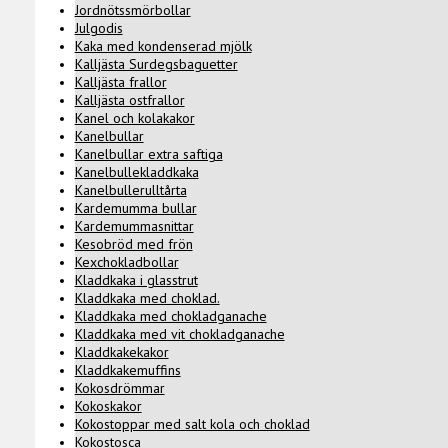
Jordnötssmörbollar
Julgodis
Kaka med kondenserad mjölk
Kalljästa Surdegsbaguetter
Kalljästa frallor
Kalljästa ostfrallor
Kanel och kolakakor
Kanelbullar
Kanelbullar extra saftiga
Kanelbullekladdkaka
Kanelbullerulltårta
Kardemumma bullar
Kardemummasnittar
Kesobröd med frön
Kexchokladbollar
Kladdkaka i glasstrut
Kladdkaka med choklad.
Kladdkaka med chokladganache
Kladdkaka med vit chokladganache
Kladdkakekakor
Kladdkakemuffins
Kokosdrömmar
Kokoskakor
Kokostoppar med salt kola och choklad
Kokostosca