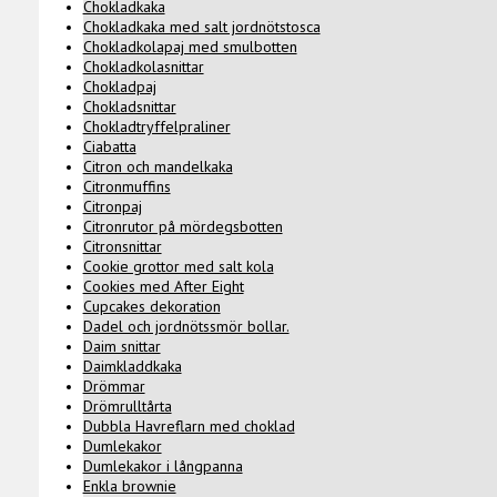
Chokladkaka
Chokladkaka med salt jordnötstosca
Chokladkolapaj med smulbotten
Chokladkolasnittar
Chokladpaj
Chokladsnittar
Chokladtryffelpraliner
Ciabatta
Citron och mandelkaka
Citronmuffins
Citronpaj
Citronrutor på mördegsbotten
Citronsnittar
Cookie grottor med salt kola
Cookies med After Eight
Cupcakes dekoration
Dadel och jordnötssmör bollar.
Daim snittar
Daimkladdkaka
Drömmar
Drömrulltårta
Dubbla Havreflarn med choklad
Dumlekakor
Dumlekakor i långpanna
Enkla brownie