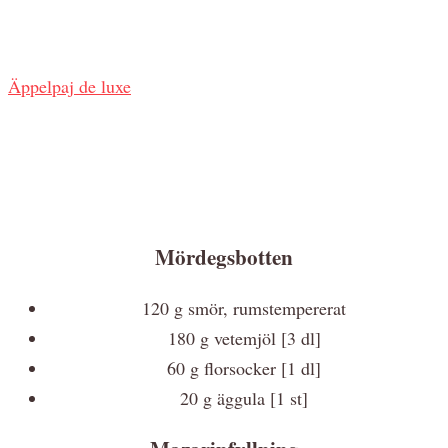
Äppelpaj de luxe
Mördegsbotten
120 g smör, rumstempererat
180 g vetemjöl [3 dl]
60 g florsocker [1 dl]
20 g äggula [1 st]